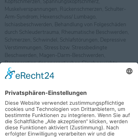
Kopfschmerzen, Spannungskopfschmerz,
Muskelverspannungen, Rückenschmerzen, Schulter-
Arm-Syndrom, Hexenschuss/ Lumbago,
Ischiasbeschwerden, Behandlung von Folgeschäden
durch Schleudertrauma, Rheumatische Beschwerden,
Schmerzen, Schwindel, Schlafstörungen, Depressive
Verstimmungen, Stress bzw. Stressbedingte
Beschwerden, Magen-Darm-Beschwerden,
Regeneration des energetischen Gleichgewichts,
Vegetative Dystonie/ Vegetative Dysbalance,
Atemwegserkrankungen,
Nasennebenhöhlenentzündung/ Sinusitis, Herz-
Kreislauf-Erkrankungen.
Aktuell biete ich in meiner Naturheilpraxis u. a. folgende
Diagnosen, Heilmethoden und Therapieformen an:
Shiatsu, Ganzkörpermassagen, Rückenmassagen,
Schulter-Nacken-Massagen, Pulsationsmassage mit