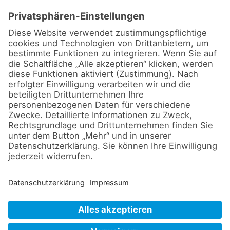
Nasennebenhöhlenentzündung/ Sinusitis, Herz-
Kreislauf-Erkrankungen.
Aktuell biete ich in meiner Naturheilpraxis u. a. folgende
Diagnosen, Heilmethoden und Therapieformen an:
Shiatsu, Ganzkörpermassagen, Rückenmassagen,
Schulter-Nacken-Massagen, Pulsationsmassage mit
dem Pneumatron 200/ Lymphdrainage, Augen- und
Irisdiagnose, Novafon, Ohrakupunktur, Homöopathie,
Bachblütentherapie, Schüßler Salze, Phytotherapie,
Medi-Taping nach Dr. Sielmann.
Copyright © 2026 Heilpraktikerin Susanne von Ahn,
Hamburg.
All Rights Reserved. | Naturheilpraxis in Hamburg |
Traditionelle Chinesische Medizin TCM in Hamburg.