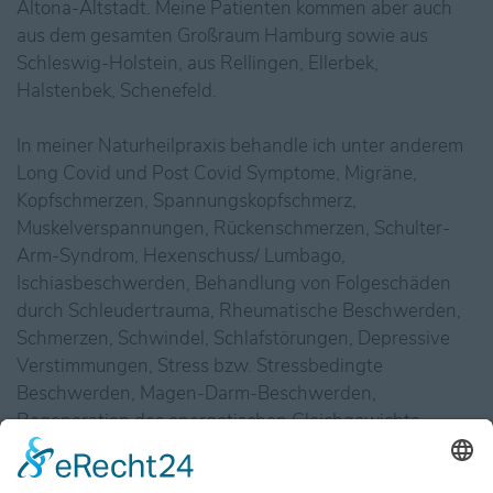
Altona-Altstadt. Meine Patienten kommen aber auch
aus dem gesamten Großraum Hamburg sowie aus
Schleswig-Holstein, aus Rellingen, Ellerbek,
Halstenbek, Schenefeld.
In meiner Naturheilpraxis behandle ich unter anderem
Long Covid und Post Covid Symptome, Migräne,
Kopfschmerzen, Spannungskopfschmerz,
Muskelverspannungen, Rückenschmerzen, Schulter-
Arm-Syndrom, Hexenschuss/ Lumbago,
Ischiasbeschwerden, Behandlung von Folgeschäden
durch Schleudertrauma, Rheumatische Beschwerden,
Schmerzen, Schwindel, Schlafstörungen, Depressive
Verstimmungen, Stress bzw. Stressbedingte
Beschwerden, Magen-Darm-Beschwerden,
Regeneration des energetischen Gleichgewichts,
Vegetative Dystonie/ Vegetative Dysbalance,
Atemwegserkrankungen,